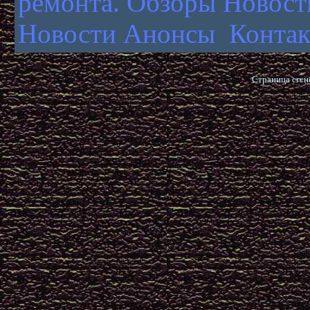
ремонта.
Обзоры Новост
Новости Анонсы
Конта
Страница сген